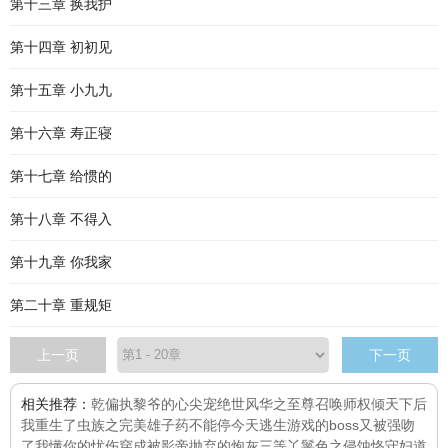
第十三章 换我护
第十四章 初初见
第十五章 小九九
第十六章 寿正寝
第十七章 给惯的
第十八章 不得入
第十九章 你我家
第二十章 重规矩
上一页
下一页
相关推荐：
乾
偏执黎爷的心尖宠
绝世风华之至尊召唤师
权倾天下后
我重生了
虫族之完美雄子
药不能停
今天逃生游戏的boss又被强吻
了
我懂你的忧伤
穿成被影帝抛弃的炮灰
三等丫鬟
色之侵蚀
恪守妇道