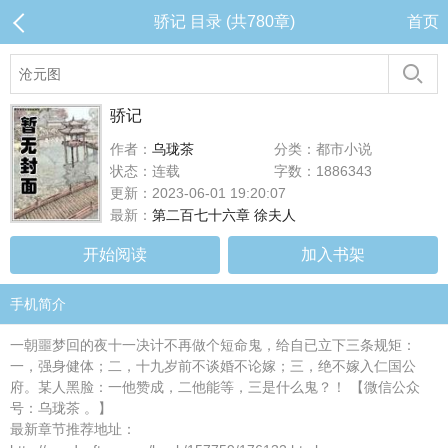
骄记 目录 (共780章)
首页
骄记
作者：
乌珑茶
分类：都市小说
状态：连载
字数：1886343
更新：2023-06-01 19:20:07
最新：
第二百七十六章 徐夫人
开始阅读
加入书架
手机简介
一朝噩梦回的夜十一决计不再做个短命鬼，给自已立下三条规矩：
一，强身健体；二，十九岁前不谈婚不论嫁；三，绝不嫁入仁国公
府。某人黑脸：一他赞成，二他能等，三是什么鬼？！ 【微信公众
号：乌珑茶 。】
最新章节推荐地址：