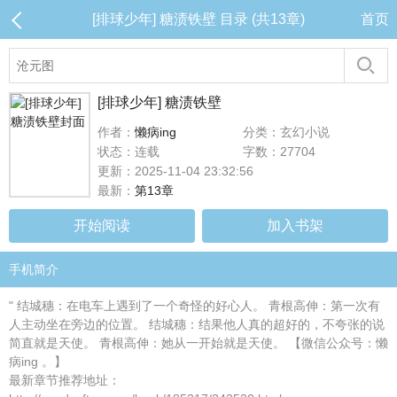
[排球少年] 糖渍铁壁 目录 (共13章)
首页
[排球少年] 糖渍铁壁
作者：
懒病ing
分类：玄幻小说
状态：连载
字数：27704
更新：2025-11-04 23:32:56
最新：
第13章
开始阅读
加入书架
手机简介
" 结城穗：在电车上遇到了一个奇怪的好心人。 青根高伸：第一次有
人主动坐在旁边的位置。 结城穗：结果他人真的超好的，不夸张的说
简直就是天使。 青根高伸：她从一开始就是天使。 【微信公众号：懒
病ing 。】
最新章节推荐地址：