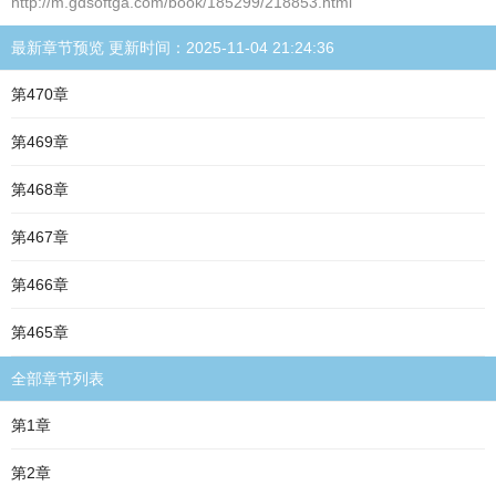
http://m.gdsoftga.com/book/185299/218853.html
最新章节预览 更新时间：2025-11-04 21:24:36
第470章
第469章
第468章
第467章
第466章
第465章
全部章节列表
第1章
第2章