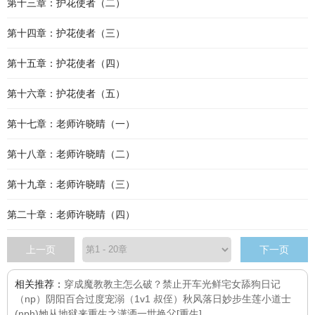
第十三章：护花使者（二）
第十四章：护花使者（三）
第十五章：护花使者（四）
第十六章：护花使者（五）
第十七章：老师许晓晴（一）
第十八章：老师许晓晴（二）
第十九章：老师许晓晴（三）
第二十章：老师许晓晴（四）
上一页
下一页
相关推荐：
穿成魔教教主怎么破？
禁止开车
光鲜宅女
舔狗日记
（np）
阴阳百合
过度宠溺（1v1 叔侄）
秋风落日
妙步生莲
小道士
(nph)
她从地狱来
重生之潇洒一世
换父[重生]