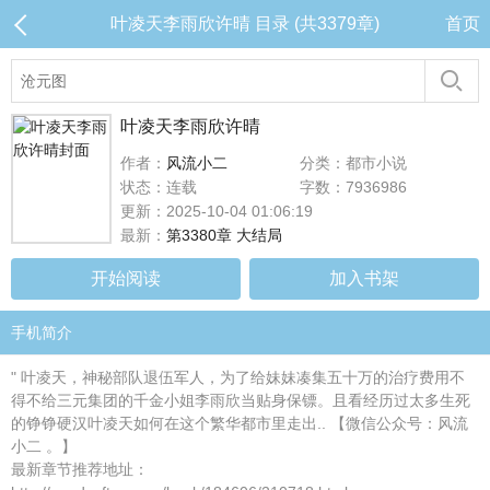
叶凌天李雨欣许晴 目录 (共3379章)
首页
叶凌天李雨欣许晴
作者：
风流小二
分类：都市小说
状态：连载
字数：7936986
更新：2025-10-04 01:06:19
最新：
第3380章 大结局
开始阅读
加入书架
手机简介
" 叶凌天，神秘部队退伍军人，为了给妹妹凑集五十万的治疗费用不
得不给三元集团的千金小姐李雨欣当贴身保镖。且看经历过太多生死
的铮铮硬汉叶凌天如何在这个繁华都市里走出.. 【微信公众号：风流
小二 。】
最新章节推荐地址：