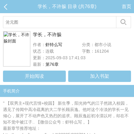
学长，不许躲 目录 (共76章)
首页
学长，不许躲
作者：
虾特么写
分类：都市小说
状态：连载
字数：161204
更新：2025-09-03 17:41:03
最新：
第76章
开始阅读
加入书架
手机简介
" 【双男主+现代言情+校园】 新生季，阳光帅气的江子然踏入校园，
遇见了传闻中高冷疏离的大二学长顾辰逸。他对这个冷淡的学长一见
倾心，展开了不动声色又热烈的追求。顾辰逸起初冷漠以对，却在不
知不觉中被江子.. 【微信公众号：虾特么写 。】
最新章节推荐地址：