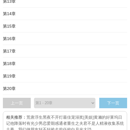
第13章
第14章
第15章
第16章
第17章
第18章
第19章
第20章
上一页
下一页
相关推荐：
荒唐浮生
黑夜不开灯
最佳宠溺奖
[美娱]黄濑的好莱坞日
记
他降落时有光
少男恋爱期
感通者
重生之夫君不是人
精液收集系统
土豪，我们做朋友好不好
抢走前任的白月光
大珰