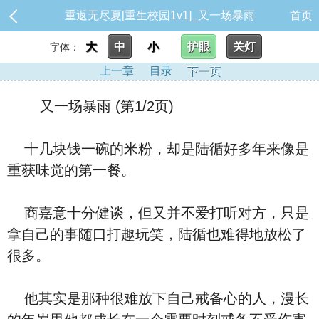
重返无尽夏[重生校园1v1]_又一场暴雨
首页
大
中
小
护眼
关灯
字体：
上一章
目录
下一页
又一场暴雨 (第1/2页)
十几块钱一碗的米粉，却是陆循好多年来像是
重获味觉的第一餐。
商嘉意十分健谈，但又并不爱打听对方，只是
拿自己的事随口打趣玩笑，陆循也难得地放松了
很多。
他其实是那种很难放下自己戒备心的人，漫长