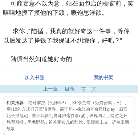
可商嘉意不以为意，站在面包店的橱窗前，笑
嘻嘻地摸了摸他的下颌，暖饱思淫欲。
“求你了陆循，我真的就好奇这一件事，等你
以后发达了挣钱了我保证不纠缠你，好吧？”
陆循当然知道她好奇的
加入书签
我的书架
上一章
目录
下一页
相关推荐：
绝对掌控（兄妹NP）
,
XP杂货铺（短篇合集，H）
,
用r18的方式打开童话世界
,
简宁和小徐总的奇奇怪怪play
,
后宫
妃子淫乱记
,
关于我捡到兽耳娘这件事(gl)
,
玫瑰与刀
,
网游之开
局即巅峰
,
黑色野鹤
,
爸爸和女儿的乱伦
,
浪漫画主义
,
裤裆里滴
故事