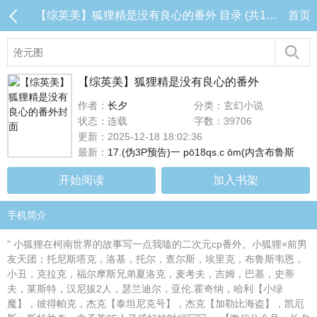
【综英美】狐狸精是没有良心的番外 目录 (共17章)
首页
【综英美】狐狸精是没有良心的番外
作者：
长夕
分类：玄幻小说
状态：连载
字数：39706
更新：2025-12-18 18:02:36
最新：
17.(伪3P预告)一 pō18qs.c ōm(内含布鲁斯
开始阅读
加入书架
手机简介
" 小狐狸在柯南世界的故事写一点我嗑的二次元cp番外。小狐狸×前男
友天团；托尼斯塔克，洛基，托尔，查尔斯，埃里克，布鲁斯韦恩，
小丑，克拉克，福尔摩斯兄弟夏洛克，麦考夫，吉姆，巴基，史蒂
夫，莱斯特，汉尼拔2人，瑟兰迪尔，亚伦.霍奇纳，哈利【小绿
魔】，彼得帕克，杰克【泰坦尼克号】，杰克【加勒比海盗】，凯厄