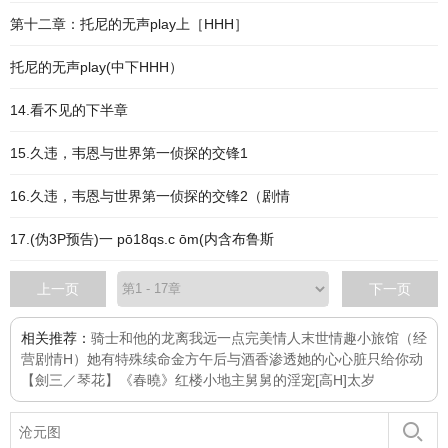
第十二章：托尼的无声play上［HHH］
托尼的无声play(中下HHH）
14.看不见的下半章
15.久违，韦恩与世界第一侦探的交锋1
16.久违，韦恩与世界第一侦探的交锋2（剧情
17.(伪3P预告)一 pō18qs.c ōm(内含布鲁斯
上一页
下一页
相关推荐：
骑士和他的龙
离我远一点
完美情人
末世情趣小旅馆（经
营剧情H）
她有特殊续命金方
午后与酒香
渗透她的心
心脏只给你动
【劍三／琴花】《春曉》
红楼小地主
舅舅的淫宠[高H]
太岁