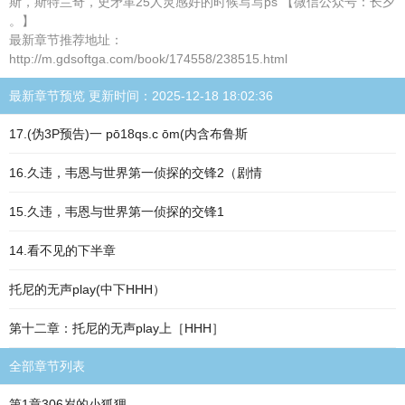
斯，斯特兰奇，史矛革25人灵感好的时候写写ps 【微信公众号：长夕
。】
最新章节推荐地址：
http://m.gdsoftga.com/book/174558/238515.html
最新章节预览 更新时间：2025-12-18 18:02:36
17.(伪3P预告)一 pō18qs.c ōm(内含布鲁斯
16.久违，韦恩与世界第一侦探的交锋2（剧情
15.久违，韦恩与世界第一侦探的交锋1
14.看不见的下半章
托尼的无声play(中下HHH）
第十二章：托尼的无声play上［HHH］
全部章节列表
第1章306岁的小狐狸