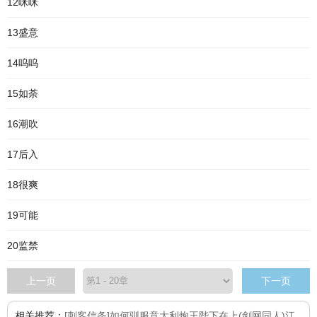
12咪咪
13盛意
14呜呜
15如荼
16潮吹
17后入
18很爽
19可能
20监禁
上一页
下一页
相关推荐：
[刺客信条]如何驯服意大利炮王
陛下在上
(剑网同人)江