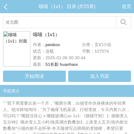
喵喵（1v1） 目录 (共55章)
首页
喵喵（1v1）
作者：
peiskos
分类：玄幻小说
状态：连载
字数：107074
更新：2025-01-06 00:30:44
最新：
51长影 huanhaor.
开始阅读
加入书架
手机简介
" “我下周需要出差一个月，”嘴唇分离，白猫变作赤身裸体的年轻男
人。他冷静地询问，“为了确保飞机延误、行程变故，今天内射八次，
可以吗？”嘴甜没良心 x 嘴贱玻璃心sc 1v1-《猫猫守则》1. 接吻变人
五分钟2. 喝水变人五小时/按高潮次数叠加3. 上床变人五天/按内射次
数叠加*小猫内射不会怀孕-冬天随便写点萌萌的变猫梗，希望日更