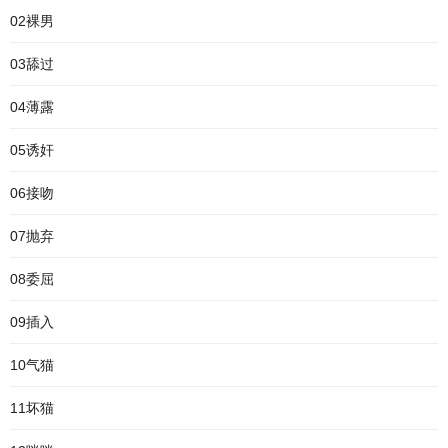
02裸男
03舔过
04薄露
05诱奸
06接吻
07抛弃
08委屈
09插入
10气猫
11坏猫