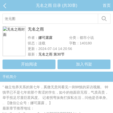
无名之雨 目录 (共30章)
首页
无名之雨
作者：
娜可露露
分类：都市小说
状态：连载
字数：140180
更新：2024-07-14 14:20:56
最新：
无名之雨 第30节
开始阅读
加入书架
手机简介
" 确立包养关系的第七年，奚微无意间看见一则钟慎的采访视频。 钟
慎早已不是七年前那个青涩的学生，如今的他面容无瑕，气质高贵，
举手投足尽显巨星风度。 记者拐弯抹角打探私生活，问他是否单身。
.. 【微信公众号：娜可露露 。】
最新章节推荐地址：