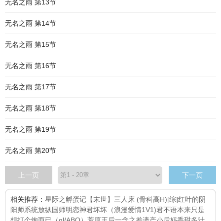
无名之雨 第13节
无名之雨 第14节
无名之雨 第15节
无名之雨 第16节
无名之雨 第17节
无名之雨 第18节
无名之雨 第19节
无名之雨 第20节
上一页
下一页
相关推荐：
星际之孵蛋记
【末世】三人床 (骨科高H)
[综]红叶的阴
阳师系统
放纵国师
明恋
神君坏坏（浪漫爱情1V1)
君不语
本来只是
想打个炮而已（gl/ABO）
荒原王后
一念之差
遗产小后妈香甜多汁