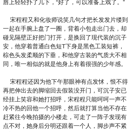
唇上轻轻扑了几下，“好了，可以准备上戏了。”
宋程程又和化妆师说笑几句才把长发发片缕到
一起在手腕上盘了一圈，背着小包走出门去，却
碰见隔壁正好把门打开，是换回了现代装的沉子
安，他穿着普通白色短T下身是黑色工装短裤，
棕色头发柔顺的下垂，和他穿古装的气质大不相
同，唯一相似的就是他身上有着很强的少年感。
宋程程还因为他下午那眼神有点发怵，恨不得
再把伸出去的脚缩回去假装没开门，可沉子安已
经挂上笑容和她打招呼，宋程程只能呵呵一声不
冷不热的回他一个招呼，然后就打算当他不存在
赶紧往今晚拍摄的小楼走，可走了一阵子发现有
点不对，她身后分明还跟着一个人，脚步声不紧