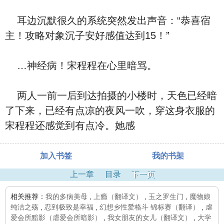
耳边沉默很久的系统突然发出声音：“恭喜宿
主！攻略对象沉子安好感值达到15！”
…神经病！宋程程在心里暗骂。
两人一前一后到达拍摄的小楼时，天色已经暗
了下来，已经有点凉的夜风一吹，穿这身衣服的
宋程程还感觉到有点冷。她感
加入书签
我的书架
上一章
目录
下一页
相关推荐：
我的多病美母
,
上瘾（翻译文）
,
玉之罗生门
,
魔物娘
纯洁之殇
,
忍到极致是幸福
,
幻想乡性爱格斗 锦标赛（翻译）
,
虐
爱会所黯影（虐爱会所暗影）
,
我女朋友的女儿（翻译文）
,
大学