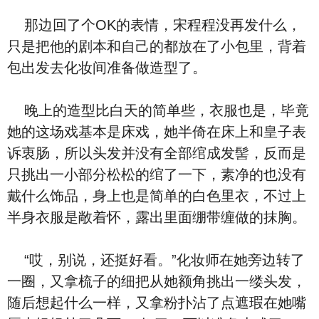
那边回了个OK的表情，宋程程没再发什么，
只是把他的剧本和自己的都放在了小包里，背着
包出发去化妆间准备做造型了。
晚上的造型比白天的简单些，衣服也是，毕竟
她的这场戏基本是床戏，她半倚在床上和皇子表
诉衷肠，所以头发并没有全部绾成发髻，反而是
只挑出一小部分松松的绾了一下，素净的也没有
戴什么饰品，身上也是简单的白色里衣，不过上
半身衣服是敞着怀，露出里面绷带缠做的抹胸。
“哎，别说，还挺好看。”化妆师在她旁边转了
一圈，又拿梳子的细把从她额角挑出一缕头发，
随后想起什么一样，又拿粉扑沾了点遮瑕在她嘴