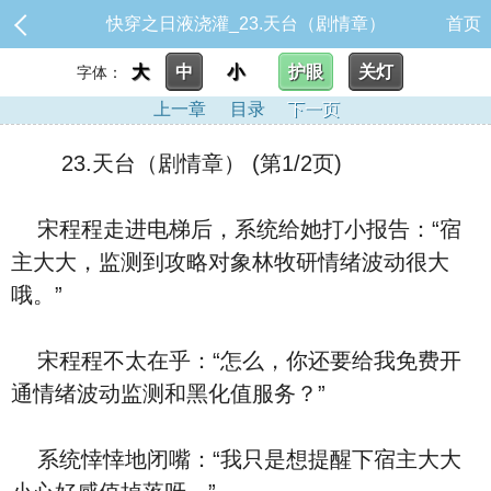
快穿之日液浇灌_23.天台（剧情章）
首页
大
中
小
护眼
关灯
字体：
上一章
目录
下一页
23.天台（剧情章） (第1/2页)
宋程程走进电梯后，系统给她打小报告：“宿
主大大，监测到攻略对象林牧研情绪波动很大
哦。”
宋程程不太在乎：“怎么，你还要给我免费开
通情绪波动监测和黑化值服务？”
系统悻悻地闭嘴：“我只是想提醒下宿主大大