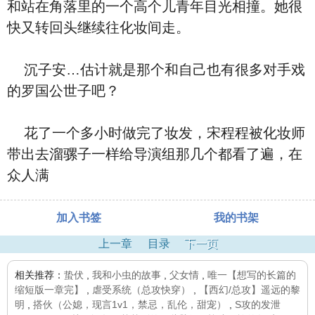
和站在角落里的一个高个儿青年目光相撞。她很
快又转回头继续往化妆间走。
沉子安…估计就是那个和自己也有很多对手戏
的罗国公世子吧？
花了一个多小时做完了妆发，宋程程被化妆师
带出去溜骡子一样给导演组那几个都看了遍，在
众人满
加入书签
我的书架
上一章
目录
下一页
相关推荐：
蛰伏
,
我和小虫的故事
,
父女情
,
唯一【想写的长篇的
缩短版一章完】
,
虐受系统（总攻快穿）
,
【西幻/总攻】遥远的黎
明
,
搭伙（公媳，现言1v1，禁忌，乱伦，甜宠）
,
S攻的发泄