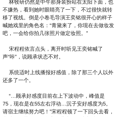
林牧研仍然是中午那身装扮站在太阳下面，也
不嫌热，看到她时眼睛亮了一下，不过很快就转
移了视线。倒是小卷毛导演王奕铭很开心的样子
喊她戏里的角色名：“青黛来了，你现在去做妆发
吧，一会给你拍几张照片做定妆照。”
宋程程依言点头，离开时听见王奕铭喊了
声“咔”，说顾承状态不对。
系统适时上线播报好感值，除了那三个人以外
还多了一个。
“…顾承好感度目前在上下波动中，峰值是
75，现在是在55左右浮动…沉子安好感度为5。
请宿主继续努力吧！”宋程程顿了一下回头去看，