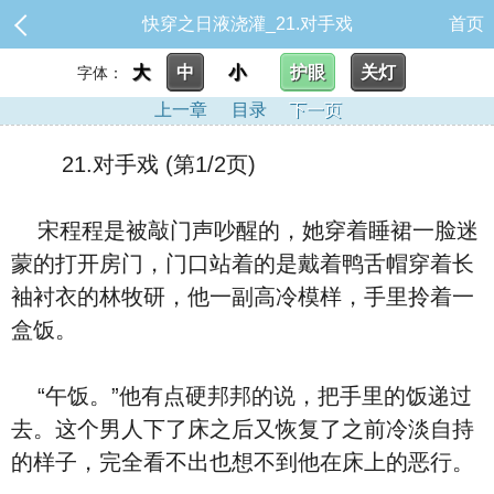
快穿之日液浇灌_21.对手戏
首页
大
中
小
护眼
关灯
字体：
上一章
目录
下一页
21.对手戏 (第1/2页)
宋程程是被敲门声吵醒的，她穿着睡裙一脸迷
蒙的打开房门，门口站着的是戴着鸭舌帽穿着长
袖衬衣的林牧研，他一副高冷模样，手里拎着一
盒饭。
“午饭。”他有点硬邦邦的说，把手里的饭递过
去。这个男人下了床之后又恢复了之前冷淡自持
的样子，完全看不出也想不到他在床上的恶行。