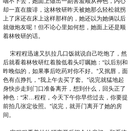
咽不下去，她面上做出一副害羞顺从神色，内心
却一直在腹诽，这林牧研昨天被她那么轻松就拐
上了床还在床上这样那样的，她还以为她俩以后
就做炮友呢！但不论心里如何想，她面上还是顺
着林牧研的话。
宋程程迅速又扒拉几口饭就说自己吃饱了，然
后就看着林牧研红着脸低着头叮嘱她：“以后别和
昨晚似的，如果事后吃药对你不好。”又抿唇，面
色有点挣扎，“我上午去买了套。”说完就猛地起
身快步走到门口准备离开，想到什么，回头正了
神色：“宋…程程，今天下午你早些过去，你要提
前拍几张定妆照。”说完，就开门离开了她的房
间。