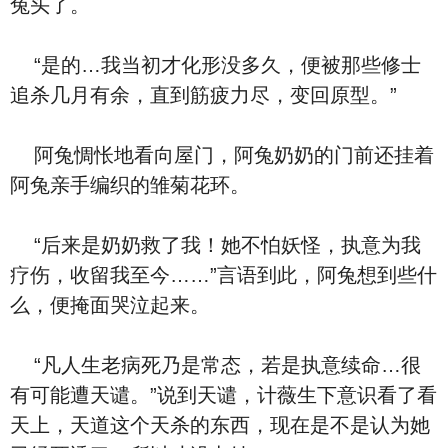
兔头了。
“是的…我当初才化形没多久，便被那些修士
追杀几月有余，直到筋疲力尽，变回原型。”
阿兔惆怅地看向屋门，阿兔奶奶的门前还挂着
阿兔亲手编织的雏菊花环。
“后来是奶奶救了我！她不怕妖怪，执意为我
疗伤，收留我至今……”言语到此，阿兔想到些什
么，便掩面哭泣起来。
“凡人生老病死乃是常态，若是执意续命…很
有可能遭天谴。”说到天谴，计薇生下意识看了看
天上，天道这个天杀的东西，现在是不是认为她