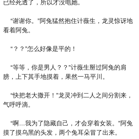
已经死透了，所以才没电她。
“谢谢你。”阿兔猛然抱住计薇生，龙灵惊讶地
看着阿兔。
“？？”怎么好像是平的！
“等等，你是男人？？”计薇生掰过阿兔的肩
膀，上下其手地摸着，果然一马平川。
“快把老大撒开！”龙灵冲到二人之间分割来，
气呼呼滴。
“啊…我为了隐藏自己，才会穿着女装。”阿兔
摸了摸乌黑的头发，两个兔耳朵冒了出来。