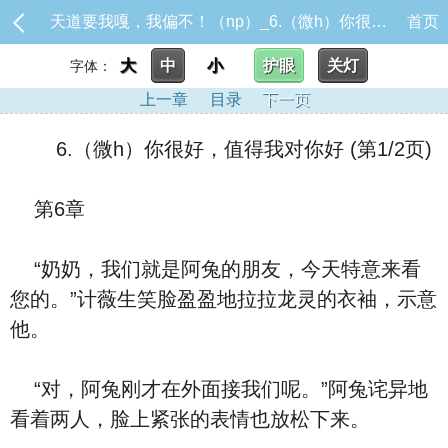
天道要我嘎，我偏不！（np）_6.（微h）你很好，值得我对你好
首页
大
中
小
护眼
关灯
字体：
上一章
目录
下一页
6.（微h）你很好，值得我对你好 (第1/2页)
第6章
“奶奶，我们就是阿兔的朋友，今天特意来看
您的。”计薇生笑脸盈盈地拉拉龙灵的衣袖，示意
他。
“对，阿兔刚才在外面接我们呢。”阿兔诧异地
看着两人，脸上紧张的表情也放松下来。